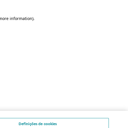
 more information)
.
Definições de cookies