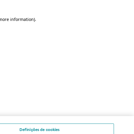
 more information)
.
Definições de cookies