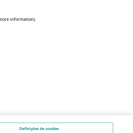
 more information)
.
Definições de cookies