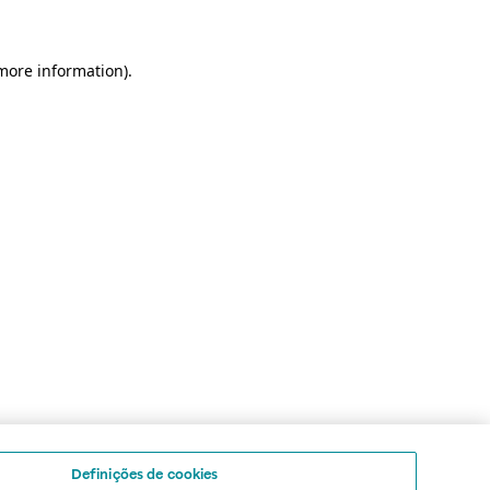
 more information)
.
Definições de cookies