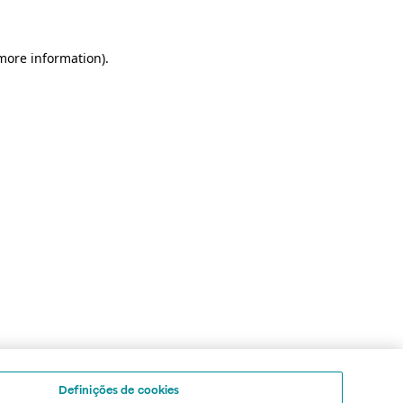
 more information)
.
Definições de cookies