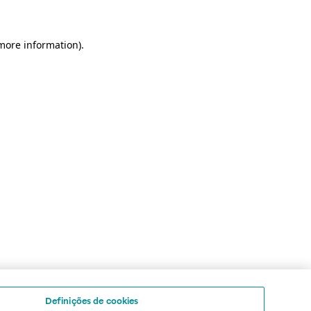
 more information)
.
Definições de cookies