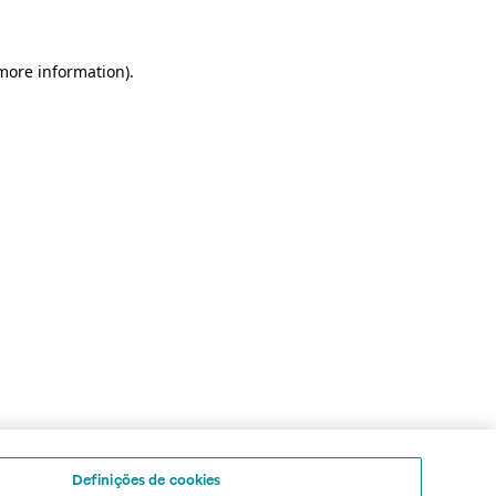
 more information)
.
Definições de cookies