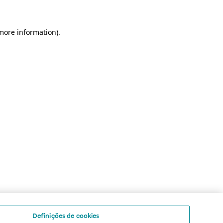
 more information)
.
Definições de cookies