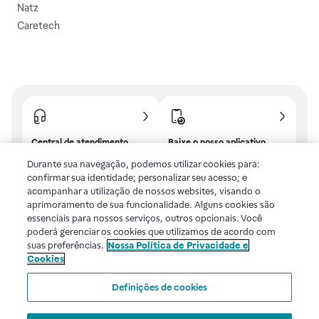
Natz
Caretech
Central de atendimento
Baixe o nosso aplicativo
Confira as dúvidas mais
E tenha descontos e
Durante sua navegação, podemos utilizar cookies para:
frequentes ou fale com a
benefícios exclusivos!
confirmar sua identidade; personalizar seu acesso; e
gente.
acompanhar a utilização de nossos websites, visando o
aprimoramento de sua funcionalidade. Alguns cookies são
essenciais para nossos serviços, outros opcionais. Você
poderá gerenciar os cookies que utilizamos de acordo com
Uma empresa
suas preferências.
Nossa Política de Privacidade e
Cookies
Voltar ao topo
Definições de cookies