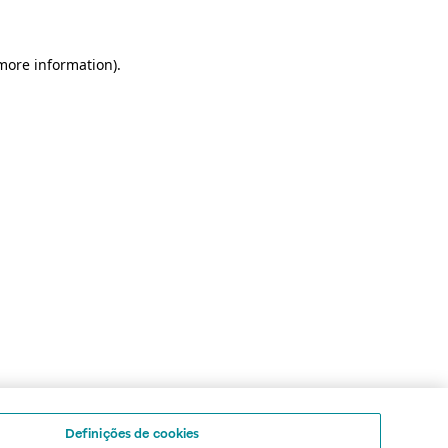
 more information)
.
Definições de cookies