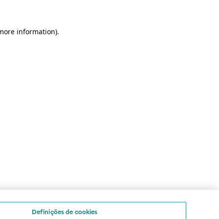
 more information)
.
Definições de cookies