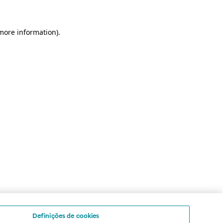
 more information)
.
Definições de cookies