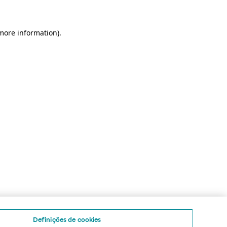
 more information)
.
Definições de cookies