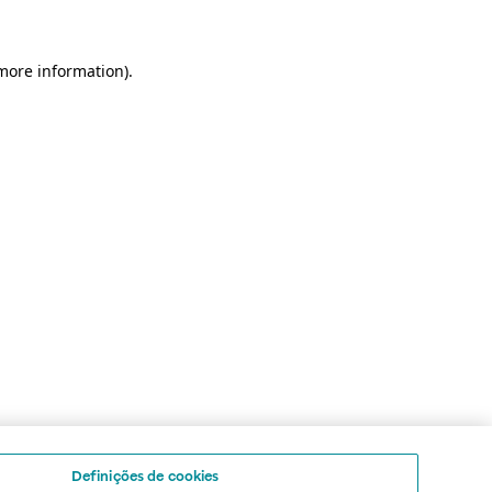
 more information)
.
Definições de cookies