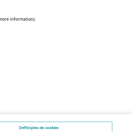
 more information)
.
Definições de cookies