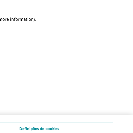
 more information)
.
Definições de cookies