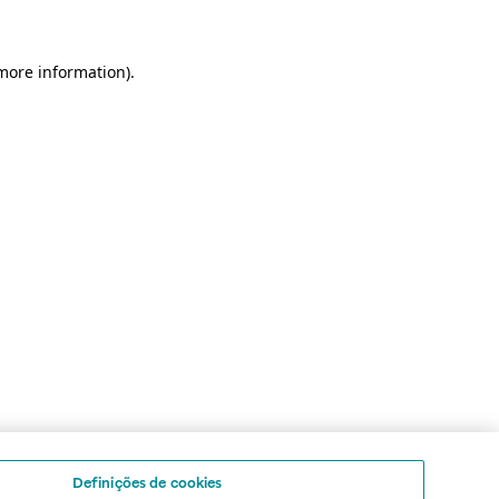
 more information)
.
Definições de cookies