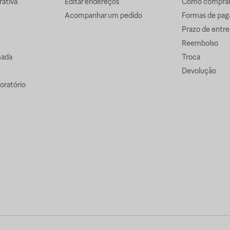
ativa
Editar endereços
Como comprar 
Acompanhar um pedido
Formas de pa
Prazo de entre
Reembolso
mada
Troca
Devolução
oratório