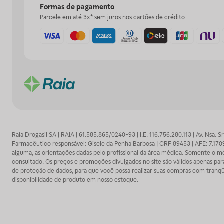
Formas de pagamento
Parcele em até 3x* sem juros nos cartões de crédito
Raia Drogasil SA | RAIA | 61.585.865/0240-93 | I.E. 116.756.280.113 | Av. Nsa.
Farmacêutico responsável: Gisele da Penha Barbosa | CRF 89453 | AFE: 7.1
alguma, as orientações dadas pelo profissional da área médica. Somente o 
consultado. Os preços e promoções divulgados no site são válidos apenas para
de proteção de dados, para que você possa realizar suas compras com tranqüi
disponibilidade de produto em nosso estoque.