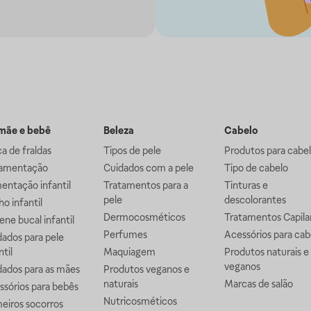
ãe e bebê
Beleza
Cabelo
a de fraldas
Tipos de pele
Produtos para cabe
mentação
Cuidados com a pele
Tipo de cabelo
entação infantil
Tratamentos para a
Tinturas e
pele
descolorantes
o infantil
Dermocosméticos
Tratamentos Capila
ene bucal infantil
Perfumes
Acessórios para cab
ados para pele
ntil
Maquiagem
Produtos naturais e
veganos
dados para as mães
Produtos veganos e
naturais
Marcas de salão
ssórios para bebês
Nutricosméticos
eiros socorros