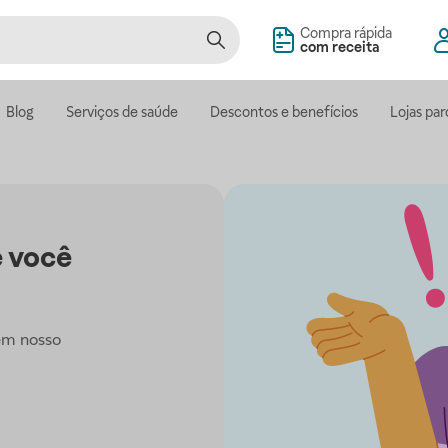
Compra rápida
com receita
Blog
Serviços de saúde
Descontos e benefícios
Lojas par
 você
em nosso