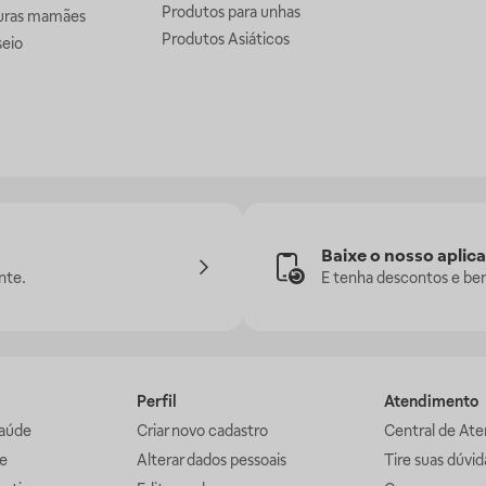
Produtos para unhas
uras mamães
Produtos Asiáticos
seio
Baixe o nosso aplica
nte.
E tenha descontos e ben
Perfil
Atendimento
aúde
Criar novo cadastro
Central de At
e
Alterar dados pessoais
Tire suas dúvi