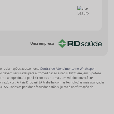
Uma empresa
os e reclamações acesse nossa
Central de Atendimento no Whatsapp
|
ão devem ser usadas para automedicação e não substituem, em hipótese
mento adequado. Ao persistirem os sintomas, um médico deverá ser
isa.gov.br . A Raia Drogasil SA trabalha com as tecnologias mais avançadas
sil SA. Todos os pedidos efetuados estão sujeitos à confirmação da