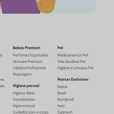
Beleza Premium
Pet
lo
Perfumes Importados
Medicamentos Pet
Skincare Premium
Vida Saudável Pet
Cabelos Profissionais
Higiene e Limpeza Pet
Maquiagem
Marcas Exclusivas
res
Higiene pessoal
elo
Needs
Higiene diária
Bwell
Desodorantes
Nutrigood
Higiene bucal
Natz
Cuidados com o corpo
Caretech