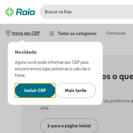
Farmácias
Insira seu CEP
Todas as categorias
Novidade
Agora você pode informar seu CEP para
encontrarmos lojas próximas e calcular o
Não encontramos o que
frete.
procurava.
Incluir CEP
Mais tarde
Mas, você pode conferir outros produtos 
site.
Ir para a página inicial