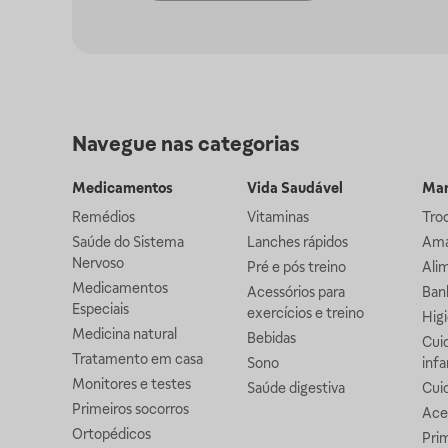
Navegue nas categorias
Medicamentos
Vida Saudável
Mam
Remédios
Vitaminas
Troc
Saúde do Sistema
Lanches rápidos
Ama
Nervoso
Pré e pós treino
Alim
Medicamentos
Acessórios para
Banh
Especiais
exercícios e treino
Higi
Medicina natural
Bebidas
Cuid
Tratamento em casa
Sono
infa
Monitores e testes
Saúde digestiva
Cui
Primeiros socorros
Ace
Ortopédicos
Prim