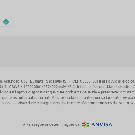
 Sra. Assunção, 638 | Butantã | São Paulo (SP) | CEP 05359-001 |Para dúvidas, elogi
7094.5 | CMVS - 355030801-477-002443-1-7 As informações contidas neste site n
médico está apto a diagnosticar qualquer problema de saúde e prescrever o trata
 compras feitas pela internet. Maiores esclarecimentos, consultar o site: www.anv
lidade. A privacidade e a segurança dos clientes são compromissos da Raia Droga
A
Raia
segue as determinações da