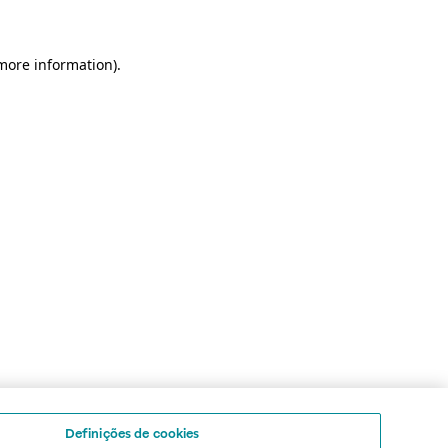
 more information)
.
Definições de cookies