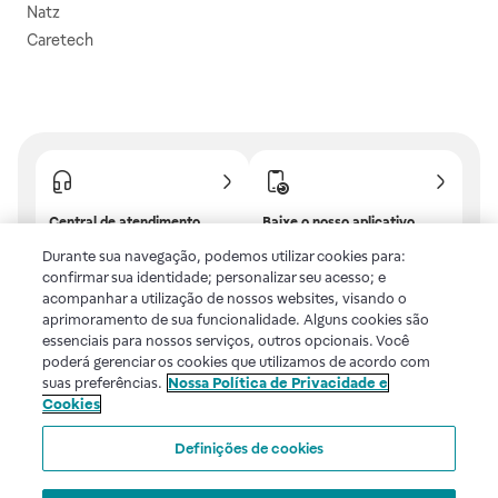
Natz
Caretech
Central de atendimento
Baixe o nosso aplicativo
Confira as dúvidas mais
E tenha descontos e
Durante sua navegação, podemos utilizar cookies para:
frequentes ou fale com a
benefícios exclusivos!
confirmar sua identidade; personalizar seu acesso; e
gente.
acompanhar a utilização de nossos websites, visando o
aprimoramento de sua funcionalidade. Alguns cookies são
essenciais para nossos serviços, outros opcionais. Você
poderá gerenciar os cookies que utilizamos de acordo com
Uma empresa
suas preferências.
Nossa Política de Privacidade e
Cookies
Voltar ao topo
Definições de cookies