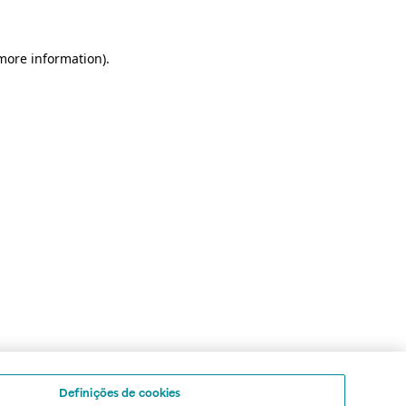
 more information)
.
Definições de cookies