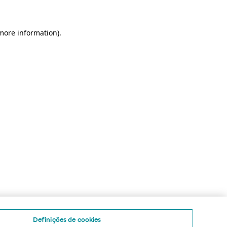
 more information)
.
Definições de cookies