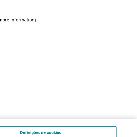
 more information)
.
Definições de cookies