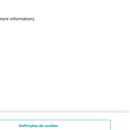
 more information)
.
Definições de cookies