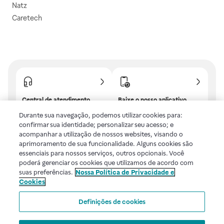
Natz
Caretech
Central de atendimento
Baixe o nosso aplicativo
Confira as dúvidas mais
E tenha descontos e
Durante sua navegação, podemos utilizar cookies para:
frequentes ou fale com a
benefícios exclusivos!
confirmar sua identidade; personalizar seu acesso; e
gente.
acompanhar a utilização de nossos websites, visando o
aprimoramento de sua funcionalidade. Alguns cookies são
essenciais para nossos serviços, outros opcionais. Você
poderá gerenciar os cookies que utilizamos de acordo com
Uma empresa
suas preferências.
Nossa Política de Privacidade e
Cookies
Voltar ao topo
Definições de cookies