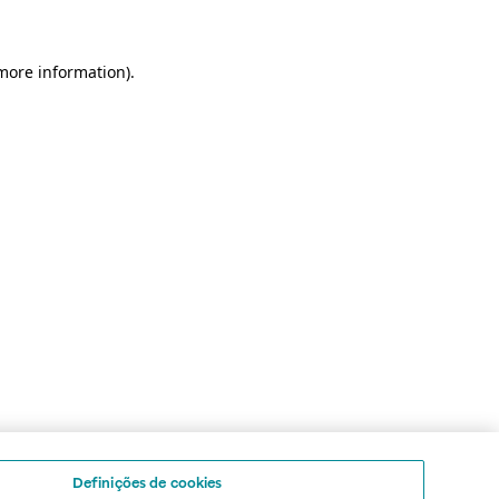
 more information)
.
Definições de cookies