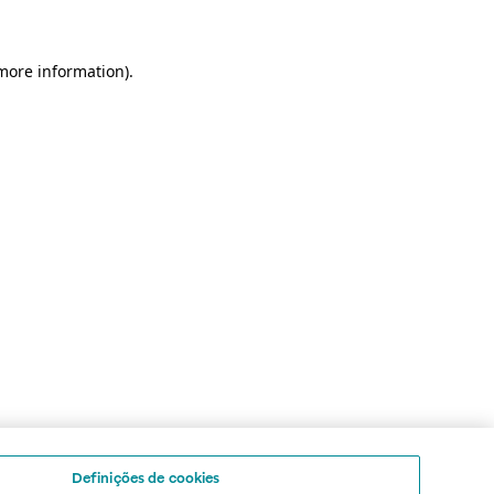
 more information)
.
Definições de cookies