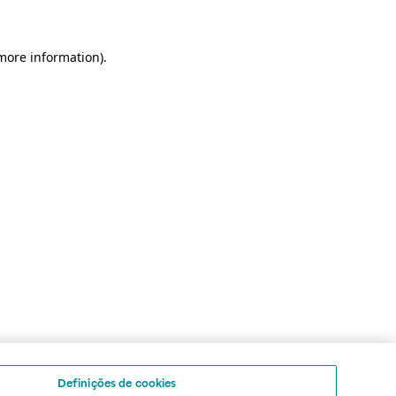
 more information)
.
Definições de cookies