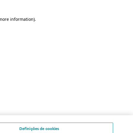
 more information)
.
Definições de cookies