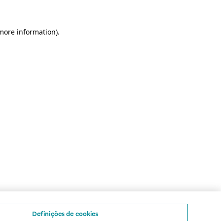
 more information)
.
Definições de cookies