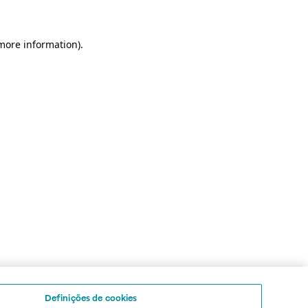
 more information)
.
Definições de cookies