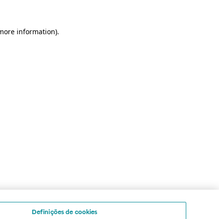
 more information)
.
Definições de cookies