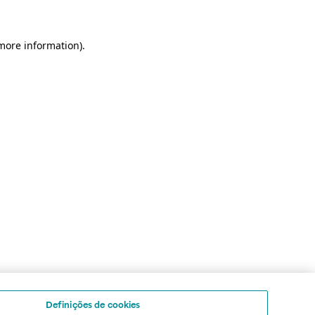
 more information)
.
Definições de cookies