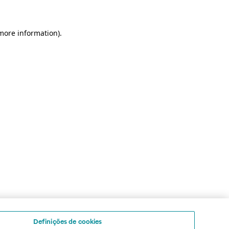
 more information)
.
Definições de cookies