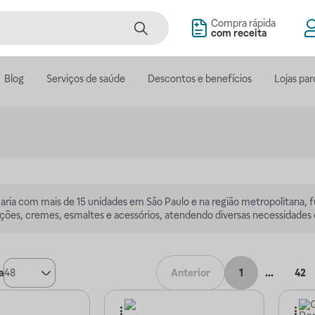
Compra rápida
com receita
Blog
Serviços de saúde
Descontos e benefícios
Lojas par
ria com mais de 15 unidades em São Paulo e na região metropolitana, f
ações, cremes, esmaltes e acessórios, atendendo diversas necessidades
a
48
Anterior
1
...
42