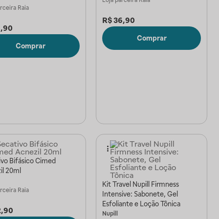
Loja parceira
Raia
arceira
Raia
R$
36,90
8,90
Comprar
Comprar
ivo Bifásico Cimed
il 20ml
Kit Travel Nupill Firmness
arceira
Raia
Intensive: Sabonete, Gel
Esfoliante e Loção Tônica
2,90
Nupill