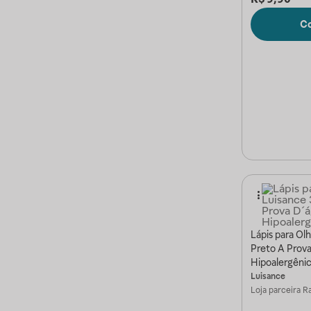
C
Lápis para Ol
Preto A Prov
Hipoalergêni
Luisance
Loja parceira
Ra