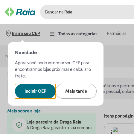
Farmácias
Insira seu CEP
Todas as categorias
Novidade
Início
Teruya Perfumaria
Agora você pode informar seu CEP para
encontrarmos lojas próximas e calcular o
Loja
Teruya Perfumaria
frete.
A Teruya Perfumaria é uma rede de lojas de cosméticos e perfuma
Incluir CEP
Mais tarde
inclui maquiagem, perfumes, produtos de higiene pessoal, color
Mais sobre a loja
Itens por págin
Loja parceira da Droga Raia
A Droga Raia garante a sua compra