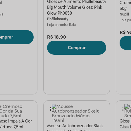
Gloss de Aumento Phállebeauty
l
Creme 
Big Mouth Volume Gloss: Pink
50g
Glow Ph0858
ia
Nupill
Phállebeauty
Loja p
Loja parceira
Raia
R$
4
R$
18,90
omprar
Comprar
oso Impala A Cor
Gloss
Mousse Autobronzeador Skelt
irtude 7,5ml
Glass