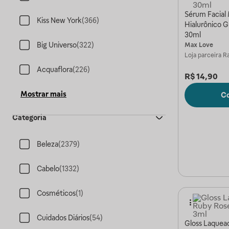
Sérum Facial
Kiss New York
(
366
)
Hialurônico 
30ml
Big Universo
(
322
)
Max Love
Loja parceira
Ra
Acquaflora
(
226
)
R$
14,90
Mostrar mais
C
Categoria
Beleza
(
2379
)
Cabelo
(
1332
)
Cosméticos
(
1
)
Cuidados Diários
(
54
)
Gloss Laquea