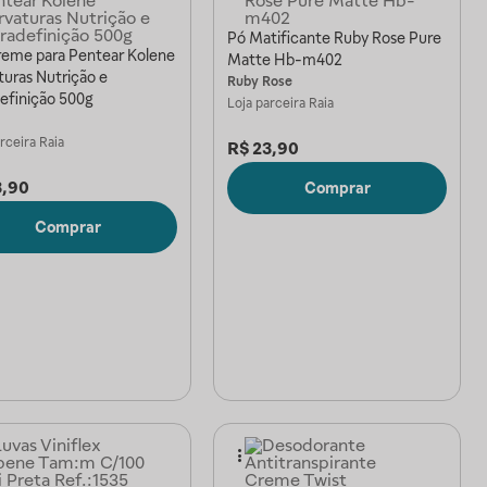
Pó Matificante Ruby Rose Pure
reme para Pentear Kolene
Matte Hb-m402
turas Nutrição e
Ruby Rose
definição 500g
Loja parceira
Raia
arceira
Raia
R$
23,90
3,90
Comprar
Comprar