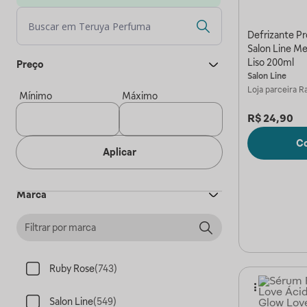
Defrizante P
Salon Line Me
Liso 200ml
Preço
Salon Line
Loja parceira
Ra
Mínimo
Máximo
R$
24,90
C
Aplicar
Marca
Ruby Rose
(
743
)
Salon Line
(
549
)