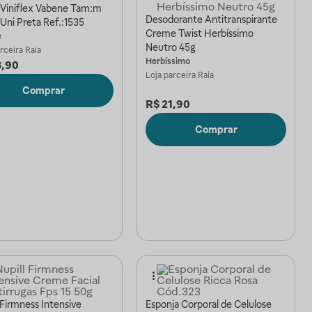
 Viniflex Vabene Tam:m
Desodorante Antitranspirante
Uni Preta Ref.:1535
Creme Twist Herbíssimo
e
Neutro 45g
arceira
Raia
Herbíssimo
3,90
Loja parceira
Raia
Comprar
R$
21,90
Comprar
 Firmness Intensive
Esponja Corporal de Celulose