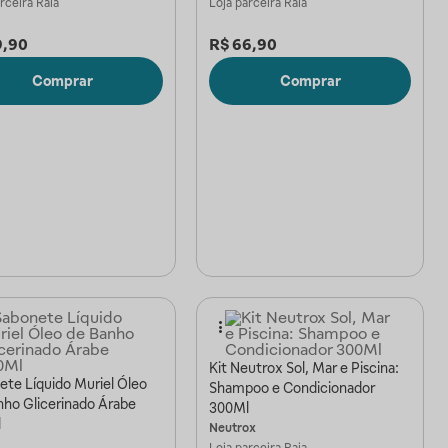
arceira
Raia
Loja parceira
Raia
9,90
R$
66,90
Comprar
Comprar
Kit Neutrox Sol, Mar e Piscina:
ete Líquido Muriel Óleo
Shampoo e Condicionador
nho Glicerinado Árabe
300Ml
l
Neutrox