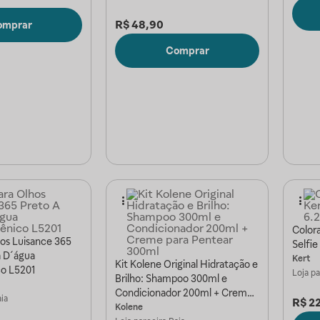
R$
48,90
omprar
Comprar
Color
hos Luisance 365
Selfie
a D´água
Kert
Kit Kolene Original Hidratação e
co L5201
Loja p
Brilho: Shampoo 300ml e
Condicionador 200ml + Creme
ia
R$
2
para Pentear 300ml
Kolene