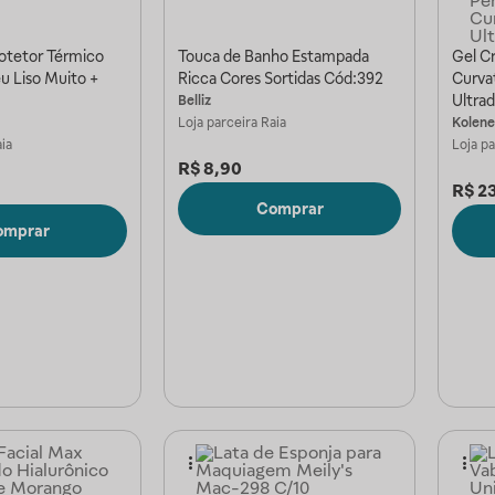
rotetor Térmico
Touca de Banho Estampada
Gel C
u Liso Muito +
Ricca Cores Sortidas Cód:392
Curva
Ultra
Belliz
Loja parceira
Raia
Kolene
ia
Loja p
R$
8,90
R$
2
Comprar
omprar