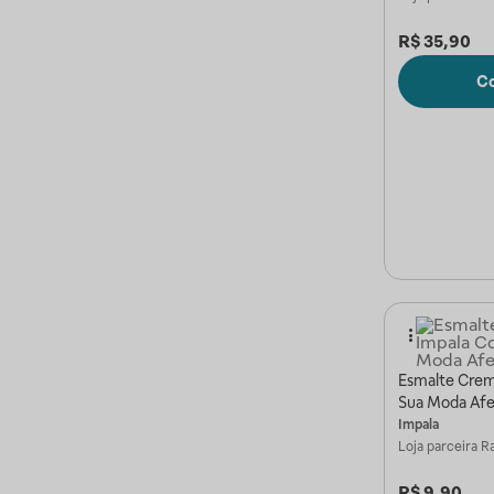
R$
35,90
C
Esmalte Crem
Sua Moda Afe
Impala
Loja parceira
Ra
R$
9,90