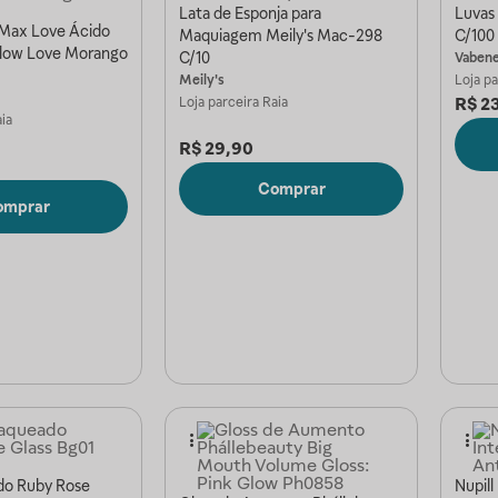
Lata de Esponja para
Luvas
 Max Love Ácido
Maquiagem Meily's Mac-298
C/100 
Glow Love Morango
C/10
Vaben
Meily's
Loja p
R$
2
Loja parceira
Raia
ia
R$
29,90
Comprar
omprar
do Ruby Rose
Nupill