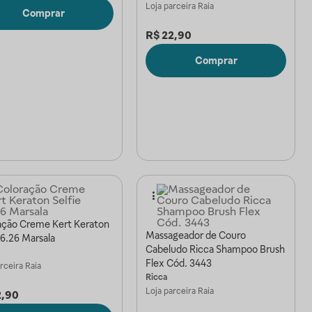
Loja parceira
Raia
Comprar
R$
22,90
Comprar
ação Creme Kert Keraton
Massageador de Couro
 6.26 Marsala
Cabeludo Ricca Shampoo Brush
Flex Cód. 3443
arceira
Raia
Ricca
Loja parceira
Raia
2,90