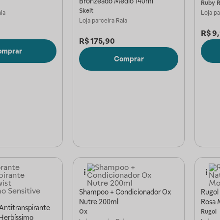
Bronzeado Médio 140ml
Ruby 
Skelt
ia
Loja p
Loja parceira
Raia
R$
9
R$
175,90
omprar
Comprar
Shampoo + Condicionador Ox
Rugol 
Nutre 200ml
Rosa 
Antitranspirante
Ox
Rugol
Herbíssimo