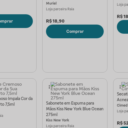
Muriel
Loja p
Loja parceira
Raia
R$
1
R$
18,90
omprar
Comprar
Secat
oso Impala Cor da
Acnez
Sabonete em Espuma para
to 7,5ml
Cimed
Mãos Kiss New York Blue Ocean
Loja p
275ml
ia
Kiss New York
R$
5
Loja parceira
Raia