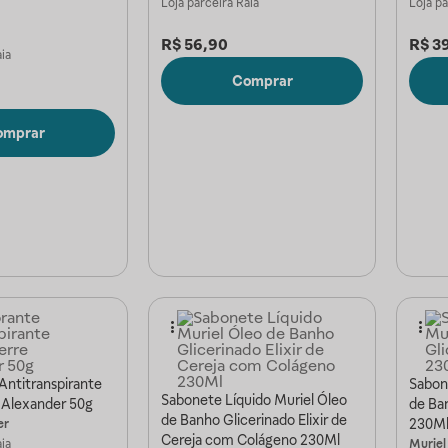
Loja parceira
Raia
Loja p
R$
56,90
R$
3
ia
Comprar
omprar
Antitranspirante
Sabon
Sabonete Líquido Muriel Óleo
 Alexander 50g
de Ba
de Banho Glicerinado Elixir de
230M
er
Cereja com Colágeno 230Ml
ia
Muriel