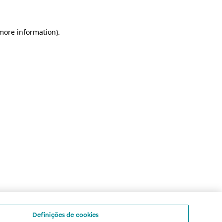
 more information)
.
Definições de cookies