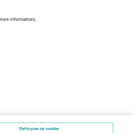
 more information)
.
Definições de cookies