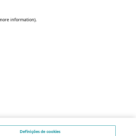
 more information)
.
Definições de cookies