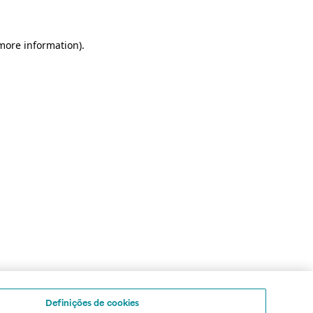
 more information)
.
Definições de cookies