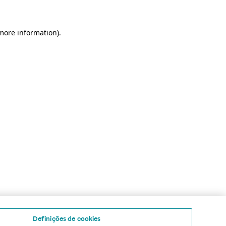
 more information)
.
Definições de cookies