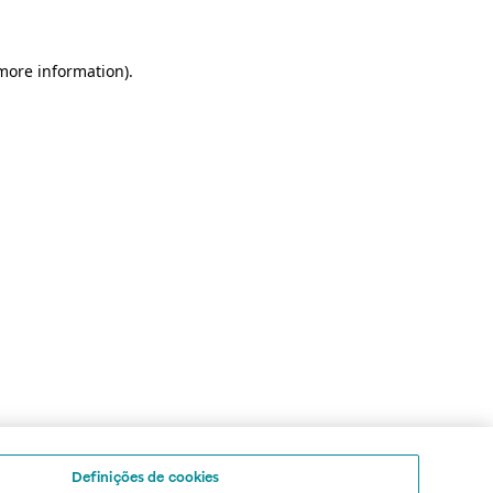
 more information)
.
Definições de cookies