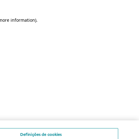
 more information)
.
Definições de cookies