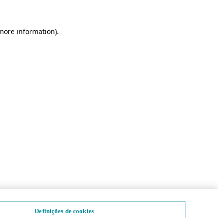
 more information)
.
Definições de cookies