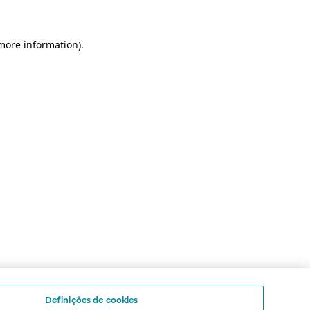
 more information)
.
Definições de cookies