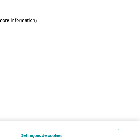
 more information)
.
Definições de cookies