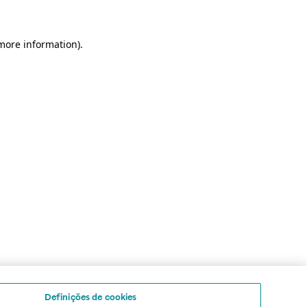
 more information)
.
Definições de cookies