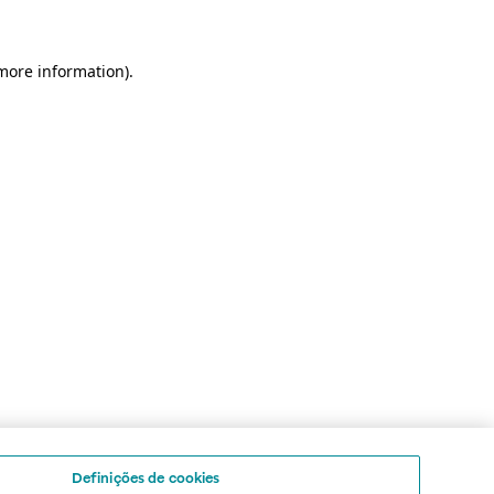
 more information)
.
Definições de cookies