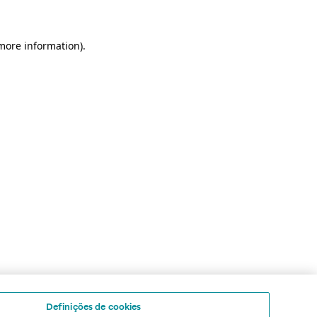
 more information)
.
Definições de cookies