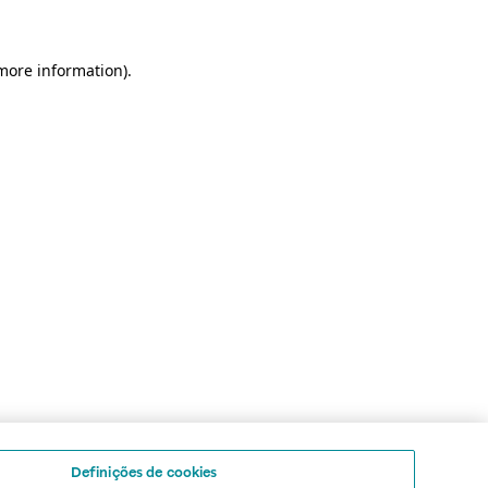
 more information)
.
Definições de cookies