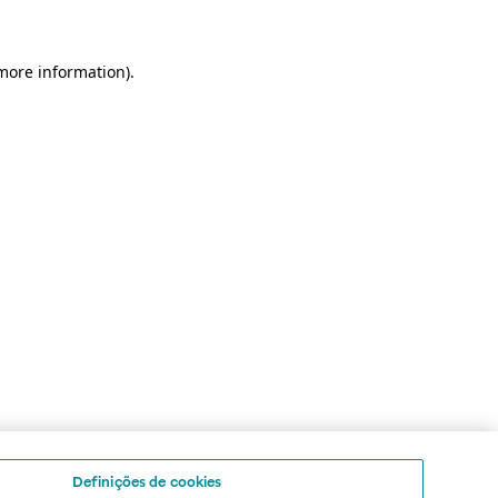
 more information)
.
Definições de cookies